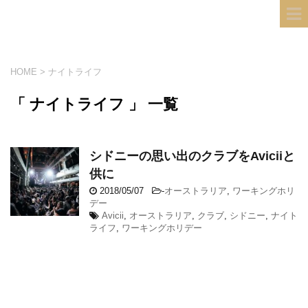
フィンランド国際結婚ブログ
KULTA
HOME
>
ナイトライフ
「 ナイトライフ 」 一覧
シドニーの思い出のクラブをAviciiと
供に
2018/05/07
-
オーストラリア
,
ワーキングホリ
デー
Avicii
,
オーストラリア
,
クラブ
,
シドニー
,
ナイト
ライフ
,
ワーキングホリデー