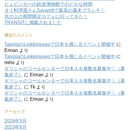
ヒュビンカーの鉄道博物館でのどかな時間
タイ料理屋さんSayam9で最高の週末ブランチ！
氷の上の期間限定カフェに行ってきた！
TRANSITに掲載されました
最近のコメント
TapiolaのLeikkimuseoで日本を感じるイベント開催中
に
Erinan
より
TapiolaのLeikkimuseoで日本を感じるイベント開催中
に
miho
より
ギリシャのコールセンターで日本人を複数名募集中！（募
集終了）
に
Erinan
より
ギリシャのコールセンターで日本人を複数名募集中！（募
集終了）
に
Tk
より
ギリシャのコールセンターで日本人を複数名募集中！（募
集終了）
に
Erinan
より
アーカイブ
2024年5月
2023年6月