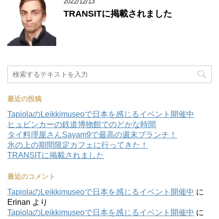
2022/12/13
TRANSITに掲載されました
最近の投稿
TapiolaのLeikkimuseoで日本を感じるイベント開催中
ヒュビンカーの鉄道博物館でのどかな時間
タイ料理屋さんSayam9で最高の週末ブランチ！
氷の上の期間限定カフェに行ってきた！
TRANSITに掲載されました
最近のコメント
TapiolaのLeikkimuseoで日本を感じるイベント開催中
に
Erinan
より
TapiolaのLeikkimuseoで日本を感じるイベント開催中
に