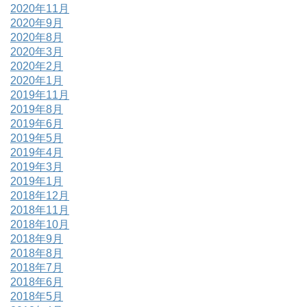
2020年11月
2020年9月
2020年8月
2020年3月
2020年2月
2020年1月
2019年11月
2019年8月
2019年6月
2019年5月
2019年4月
2019年3月
2019年1月
2018年12月
2018年11月
2018年10月
2018年9月
2018年8月
2018年7月
2018年6月
2018年5月