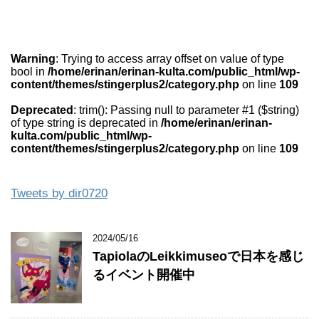
Warning
: Trying to access array offset on value of type
bool in
/home/erinan/erinan-kulta.com/public_html/wp-
content/themes/stingerplus2/category.php
on line
109
Deprecated
: trim(): Passing null to parameter #1 ($string)
of type string is deprecated in
/home/erinan/erinan-
kulta.com/public_html/wp-
content/themes/stingerplus2/category.php
on line
109
Tweets by dir0720
2024/05/16
TapiolaのLeikkimuseoで日本を感じ
るイベント開催中